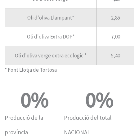
Oli d'oliva Llampant*
2,85
Oli d'oliva Extra DOP*
7,00
Oli d'oliva verge extra ecologic *
5,40
* Font Llotja de Tortosa
0
%
0
%
Producció de la
Producció del total
província
NACIONAL