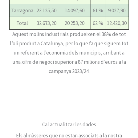
Tarragona
23.125,50
14.097,60
61 %
9.027,90
39
Total
32.673,20
20.253,20
62 %
12.420,30
38
Aquest molins industrials produeixen el 38% de tot
l’oli produït a Catalunya, per lo que fa que siguem tot
un referent a l’economia dels municipis, arribant a
una xifra de negoci superior a 87 milions d’euros a la
campanya 2023/24.
Cal actualitzar les dades
Els almàsseres que no estan associats a la nostra