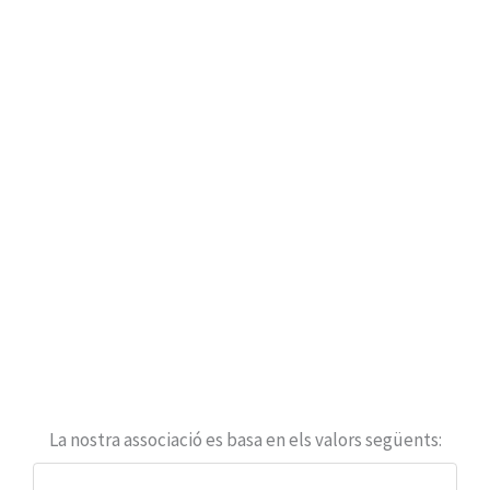
puguin trobar el suport i els serveis
necessaris per al seu bon funcionament.
Tanmateix volem donar major visibilitat i
competitivitat a l’oli català de qualitat verge
i verge extra i ser, alhora, un canal de
comunicació entre els nostres socis i
l’administració.
La nostra associació es basa en els valors següents: