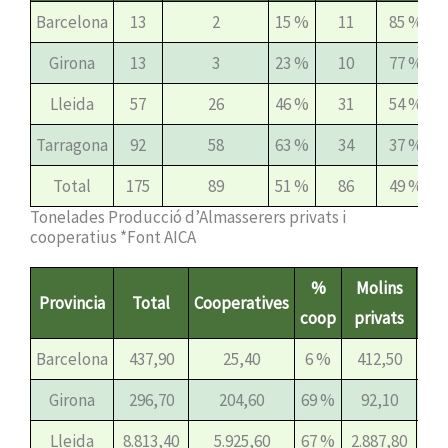
Barcelona
13
2
15 %
11
85 %
Girona
13
3
23 %
10
77 %
Lleida
57
26
46 %
31
54 %
Tarragona
92
58
63 %
34
37 %
Total
175
89
51 %
86
49 %
Tonelades Producció d’Almasserers privats i
cooperatius *Font AICA
%
Molins
Provincia
Total
Cooperatives
coop
privats
mol
Barcelona
437,90
25,40
6 %
412,50
94
Girona
296,70
204,60
69 %
92,10
31
Lleida
8.813,40
5.925,60
67 %
2.887,80
33