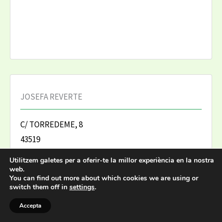
JOSEFA REVERTE
C/ TORREDEME, 8
43519
EL PERELLÓ
Utilitzem galetes per a oferir-te la millor experiència en la nostra
web.
977 490 170
You can find out more about which cookies we are using or
switch them off in
settings
.
Accepta