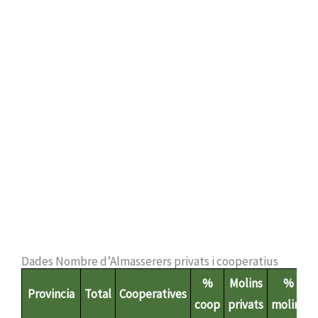
Casi el 50% dels operadors del mercat són
almasserers industrials que estan repartits per
tot el territori generant treball i riquesa en les
zones rurals. Per lo que els molins privats
juguen un paper fonamental en la vertebració
del territori y en l’establiment de la població
en l’àmbit rural.
Dades Nombre d’Almasserers privats i cooperatius
%
Molins
%
Provincia
Total
Cooperatives
coop
privats
molins