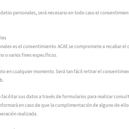
 datos personales, será necesario en todo caso el consentimient
ales
onales es el consentimiento.
ACAE
se compromete a recabar el c
o o varios fines específicos.
to en cualquier momento. Será tan fácil retirar el consentimie
b.
facilitar sus datos a través de formularios para realizar consul
 informará en caso de que la cumplimentación de alguno de ello
peración realizada.