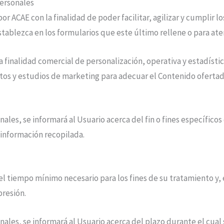
personales
 por
ACAE
con la finalidad de poder facilitar, agilizar y cumplir 
tablezca en los formularios que este último rellene o para ate
 finalidad comercial de personalización, operativa y estadístic
os y estudios de marketing para adecuar el Contenido ofertado
es, se informará al Usuario acerca del fin o fines específicos
a información recopilada.
el tiempo mínimo necesario para los fines de su tratamiento y,
presión.
les, se informará al Usuario acerca del plazo durante el cual 