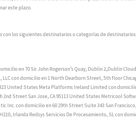
inar este plazo.
con los siguientes destinatarios o categorías de destinatarios
icilio en 70 Sir John Rogerson’s Quay, Dublin 2,Dublin Cloud B
LLC con domicilio en 1 North Dearborn Street, 5th floor Chicago
323 United States Meta Platforms Ireland Limited con domicili
th 2nd Street San Jose, CA 95113 United States Metricool Softwa
Inc. con domicilio en 60 29th Street Suite 343 San Francisco, 
H210, Irlanda Redsys Servicios De Procesamiento, SL con domic