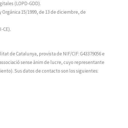
igitales (LOPD-GDD).
y Orgánica 15/1999, de 13 de diciembre, de
I-CE).
litat de Catalunya
, provista de NIF/CIF:
G43379056
e
 associació sense ànim de lucre
, cuyo representante
ento). Sus datos de contacto son los siguientes: