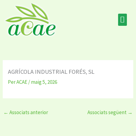
Vés
al
contingut
ALMAZARAS F
AGRÍCOLA INDUSTRIAL FORÉS, SL
Per
ACAE
/
maig 5, 2026
←
Associats anterior
Associats següent
→