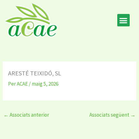
Vés
al
contingut
ARESTÉ TEIXIDÓ, SL
Per
ACAE
/
maig 5, 2026
←
Associats anterior
Associats següent
→