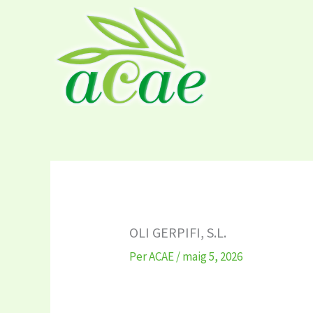
Vés
al
contingut
OLI GERPIFI, S.L.
Per
ACAE
/
maig 5, 2026