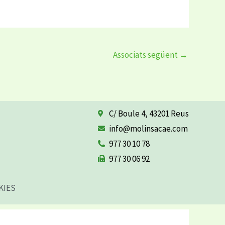
Associats següent
→
C/ Boule 4, 43201 Reus
info@molinsacae.com
977 30 10 78
977 30 06 92
KIES