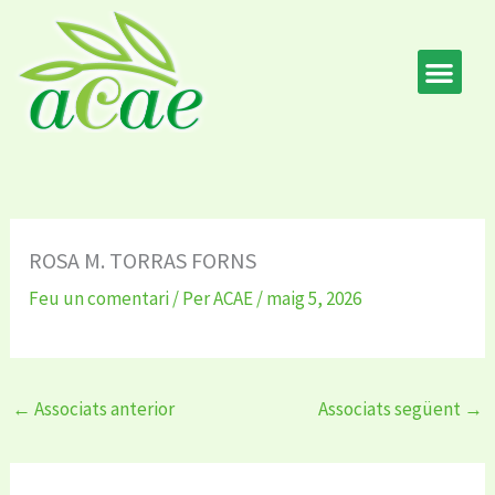
Vés
al
contingut
ROSA M. TORRAS FORNS
Feu un comentari
/ Per
ACAE
/
maig 5, 2026
←
Associats anterior
Associats següent
→