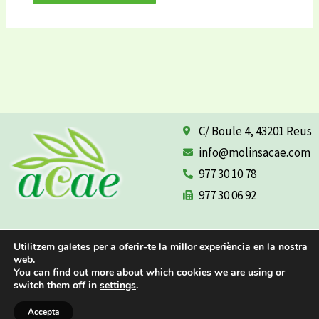
C/ Boule 4, 43201 Reus
info@molinsacae.com
977 30 10 78
977 30 06 92
AVISO LEGAL
POLÍTICA DE PRIVACIDAD
Utilitzem galetes per a oferir-te la millor experiència en la nostra
web.
POLÍTICA DE COOKIES
You can find out more about which cookies we are using or
switch them off in
settings
.
Accepta